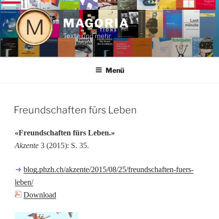
Zum
Inhalt
MAGORIA
springen
Texte und mehr
Menü
VERÖFFENTLICHT
Freundschaften fürs Leben
AM
«Freundschaften fürs Leben
.»
Akzente
3 (2015): S. 35.
blog.phzh.ch/akzente/2015/08/25/freundschaften-fuers-
leben/
Download