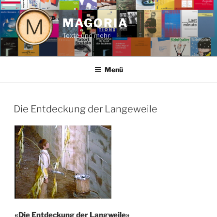
Zum
Inhalt
MAGORIA
springen
Texte und mehr
Menü
VERÖFFENTLICHT
Die Entdeckung der Langeweile
AM
«Die Entdeckung der Langweile»