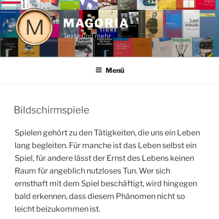
Zum
Inhalt
MAGORIA
springen
Texte und mehr
Menü
VERÖFFENTLICHT
Bildschirmspiele
AM
Spielen gehört zu den Tätigkeiten, die uns ein Leben
lang begleiten. Für manche ist das Leben selbst ein
Spiel, für andere lässt der Ernst des Lebens keinen
Raum für angeblich nutzloses Tun. Wer sich
ernsthaft mit dem Spiel beschäftigt, wird hingegen
bald erkennen, dass diesem Phänomen nicht so
leicht beizukommen ist.