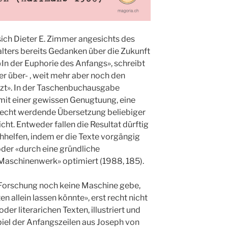
sich Dieter E. Zimmer angesichts des
ters bereits Gedanken über die Zukunft
«In der Euphorie des Anfangs», schreibt
r über- , weit mehr aber noch den
zt». In der Taschenbuchausgabe
 mit einer gewissen Genugtuung, eine
recht werdende Übersetzung beliebiger
Sicht. Entweder fallen die Resultat dürftig
helfen, indem er die Texte vorgängig
der «durch eine gründliche
aschinenwerk» optimiert (1988, 185).
 Forschung noch keine Maschine gebe,
n allein lassen könnte», erst recht nicht
der literarichen Texten, illustriert und
el der Anfangszeilen aus Joseph von