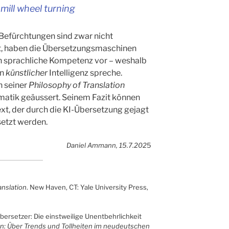
 mill wheel turning
Befürchtungen sind zwar nicht
ht, haben die Übersetzungsmaschinen
n sprachliche Kompetenz vor – weshalb
on
künstlicher
Intelligenz spreche.
n seiner
Philosophy of Translation
ematik geäussert. Seinem Fazit können
Text, der durch die KI-Übersetzung gejagt
etzt werden.
Daniel Ammann, 15.7.202
5
anslation
. New Haven, CT: Yale University Press,
ersetzer: Die einstweilige Unentbehrlichkeit
n: Über Trends und Tollheiten im neudeutschen