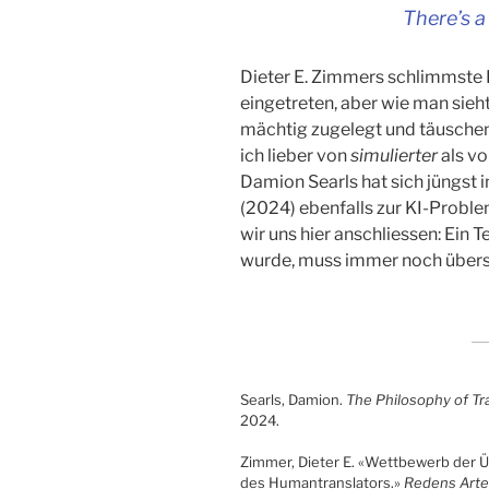
There’s a
Dieter E. Zimmers schlimmste 
eingetreten, aber wie man sie
mächtig zugelegt und täusche
ich lieber von
simulierter
als v
Damion Searls hat sich jüngst i
(2024) ebenfalls zur KI-Probl
wir uns hier anschliessen: Ein 
wurde, muss immer noch übers
Searls, Damion.
The Philosophy of Tr
2024.
Zimmer, Dieter E. «Wettbewerb der Üb
des Humantranslators.»
Redens Arte