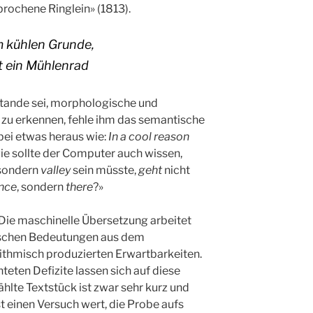
rochene Ringlein» (1813).
m kühlen Grunde,
 ein Mühlenrad
tande sei, morphologische und
g zu erkennen, fehle ihm das semantische
ei etwas heraus wie:
In a cool reason
ie sollte der Computer auch wissen,
 sondern
valley
sein müsste,
geht
nicht
ince
, sondern
there
?»
 Die maschinelle Übersetzung arbeitet
lischen Bedeutungen aus dem
ithmisch produzierten Erwartbarkeiten.
teten Defizite lassen sich auf diese
lte Textstück ist zwar sehr kurz und
st einen Versuch wert, die Probe aufs