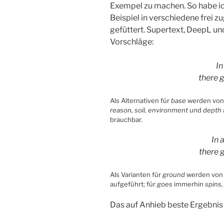
Exempel zu machen. So habe ic
Beispiel in verschiedene frei
gefüttert. Supertext, DeepL un
Vorschläge:
In
there g
Als Alternativen für
base
werden von
reason, soil, environment
und
depth
brauchbar.
In 
there 
Als Varianten für
ground
werden von
aufgeführt; für
goes
immerhin
spins,
Das auf Anhieb beste Ergebnis