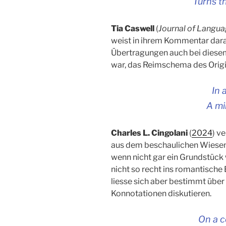
Turns th
Tia Caswell
(
Journal of Langua
weist in ihrem Kommentar darau
Übertragungen auch bei diese
war, das Reimschema des Origi
In 
A mi
Charles L. Cingolani
(
2024
) v
aus dem beschaulichen Wiesen-
wenn nicht gar ein Grundstück wi
nicht so recht ins romantisch
liesse sich aber bestimmt übe
Konnotationen diskutieren.
On a c