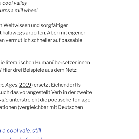
a cool valley,
urns a mill wheel
m Weltwissen und sorgfältiger
halbwegs arbeiten. Aber mit eigener
 vermutlich schneller auf passable
 die literarischen Humanübersetzer:innen
 Hier drei Beispiele aus dem Netz:
he Ages
,
2019
) ersetzt Eichendorffs
ch das vorangestellt Verb in der zweite
vale
unterstreicht die poetische Tonlage
tionen (vergleichbar mit Deutschen
a cool vale, still