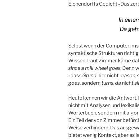
Eichendorffs Gedicht «Das zerb
In eine
Da geht
Selbst wenn der Computer ims
syntaktische Strukturen richti
Wissen. Laut Zimmer käme dab
since a mill wheel goes
. Denn w
«dass
Grund
hier nicht
reason
,
goes
, sondern
turns
,
da
nicht
s
Heute kennen wir die Antwort.
nicht mit Analysen und lexika
Wörterbuch, sondern mit algor
Ein Teil der von Zimmer befürch
Weise verhindern. Das ausgewäh
bietet wenig Kontext, aber es i