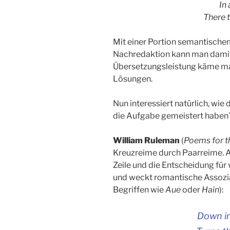
In 
There t
Mit einer Portion semantische
Nachredaktion kann man damit 
Übersetzungsleistung käme man
Lösungen.
Nun interessiert natürlich, wie
die Aufgabe gemeistert haben?
William Ruleman
(
Poems for t
Kreuzreime durch Paarreime. Au
Zeile und die Entscheidung für
und weckt romantische Assozia
Begriffen wie
Aue
oder
Hain
):
Down in 