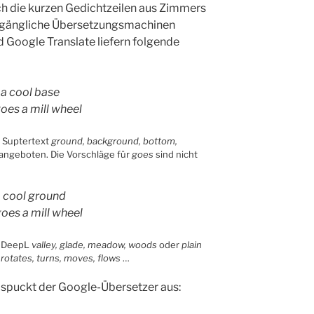
h die kurzen Gedichtzeilen aus Zimmers
 zugängliche Übersetzungsmachinen
d Google Translate liefern folgende
 a cool base
oes a mill wheel
 Suptertext
ground, background, bottom,
angeboten. Die Vorschläge für
goes
sind nicht
a cool ground
goes a mill wheel
 DeepL
valley, glade, meadow, woods
oder
plain
 rotates, turns, moves, flows
…
 spuckt der Google-Übersetzer aus: