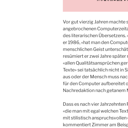
Vor gut vierzig Jahren machte 
angebrochenen Computerzeital
des literarischen Übersetzens. 
er 1986, «hat man den Compute
menschlichen Geist unterschät
resümiert er zwei Jahre später
«allen Qualitätsansprüchen ge
Texte» sei tatsächlich nicht in 
aus oder der Mensch muss nach
für den Computer aufbereitet o
Nachredaktion nach getanem M
Dass es nach vier Jahrzehnten
«die man mit egal welchen Texte
mit stilistisch anspruchsvollen o
kommentiert Zimmer am Beispi