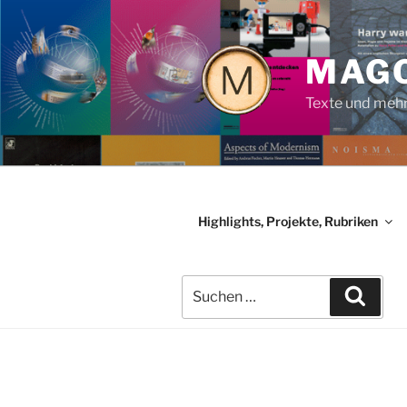
Zum
Inhalt
springen
MAG
Texte und meh
Highlights, Projekte, Rubriken
Suchen
Such
nach: