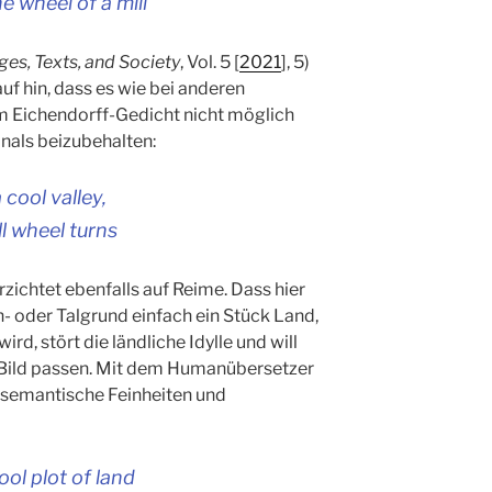
e wheel of a mill
ges, Texts, and Society
, Vol. 5 [
2021
], 5)
f hin, dass es wie bei anderen
m Eichendorff-Gedicht nicht möglich
nals beizubehalten:
a cool valley,
ll wheel turns
erzichtet ebenfalls auf Reime. Dass hier
 oder Talgrund einfach ein Stück Land,
rd, stört die ländliche Idylle und will
e Bild passen. Mit dem Humanübersetzer
r semantische Feinheiten und
ool plot of land