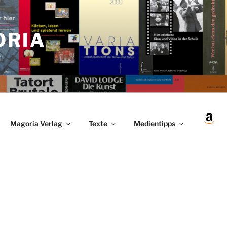
ORIA
r
Magoria Verlag
Texte
Medientipps
en