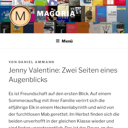
Zum
Inhalt
MAGORIA
springen
Texte und mehr
Menü
VERÖFFENTLICHT
VON
DANIEL AMMANN
AM
Jenny Valentine: Zwei Seiten eines
Augenblicks
Es ist Freundschaft auf den ersten Blick. Auf einem
Sommerausflug mit ihrer Familie verirrt sich die
elfjährige Elk in einem Heckenlabyrinth und wird von
der furchtlosen Mab gerettet. Im Herbst finden sich die
beiden unverhofft in der gleichen Klasse wieder und