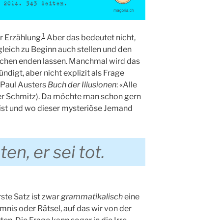
1
r Erzählung.
Aber das bedeutet nicht,
leich zu Beginn auch stellen und den
ichen enden lassen. Manchmal wird das
ndigt, aber nicht explizit als Frage
n Paul Austers
Buch der Illusionen
: «Alle
erner Schmitz). Da möchte man schon gern
 ist und wo dieser mysteriöse Jemand
en, er sei tot.
ste Satz ist zwar
grammatikalisch
eine
mnis oder Rätsel, auf das wir von der