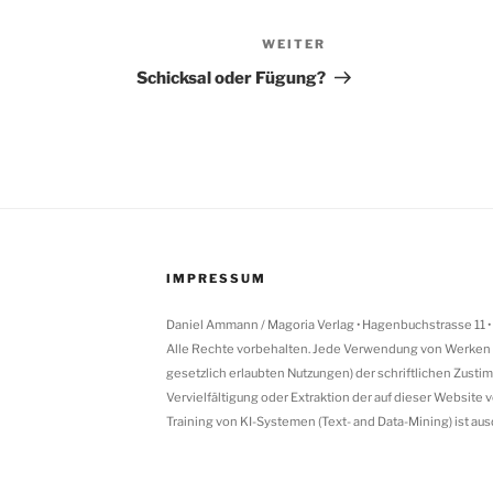
WEITER
Nächster
Beitrag
Schicksal oder Fügung?
IMPRESSUM
Daniel Ammann / Magoria Verlag • Hagenbuchstrasse 11 •
Alle Rechte vorbehalten. Jede Verwendung von Werken 
gesetzlich erlaubten Nutzungen) der schriftlichen Zusti
Vervielfältigung oder Extraktion der auf dieser Website 
Training von KI-Systemen (Text- and Data-Mining) ist aus