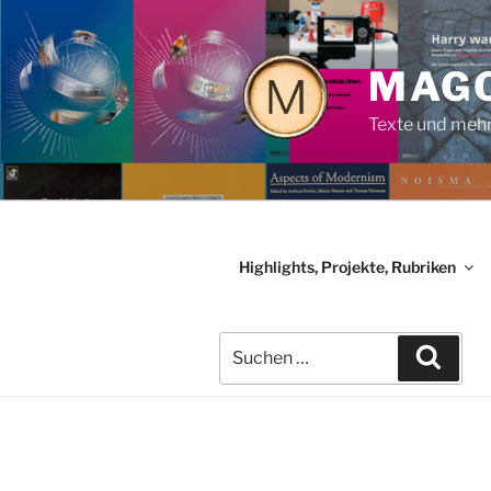
Zum
Inhalt
springen
MAG
Texte und meh
Highlights, Projekte, Rubriken
Suchen
Such
nach: