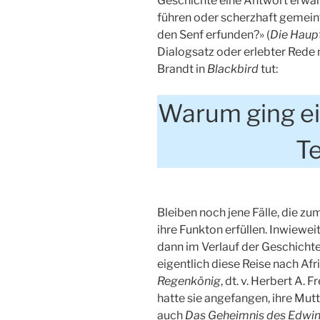
Geschichte eine Antwort erwart
führen oder scherzhaft gemeint
den Senf erfunden?» (
Die Haup
Dialogsatz oder erlebter Rede 
Brandt in
Blackbird
tut:
Warum ging ei
T
Bleiben noch jene Fälle, die z
ihre Funkton erfüllen. Inwiewei
dann im Verlauf der Geschicht
eigentlich diese Reise nach Afri
Regenkönig
, dt. v. Herbert A. 
hatte sie angefangen, ihre Mutt
auch
Das Geheimnis des Edwi