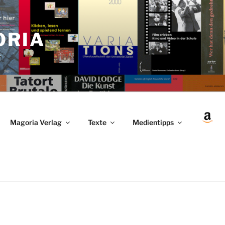
ORIA
r
Magoria Verlag
Texte
Medientipps
en