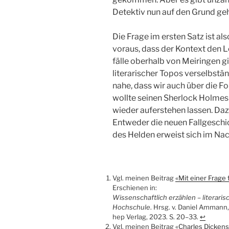
Detektiv nun auf den Grund ge
Die Frage im ersten Satz ist als
voraus, dass der Kontext den L
fälle oberhalb von Meiringen gib
literarischer Topos verselbstä
nahe, dass wir auch über die F
wollte seinen Sherlock Holmes
wieder auferstehen lassen. Da
Entweder die neuen Fall­geschi
des Helden erweist sich im Nach
Vgl. meinen Beitrag
«Mit einer Frage
Erschienen in:
Wissenschaftlich erzählen – literaris
Hochschule
. Hrsg. v. Daniel Ammann, 
hep Verlag, 2023. S. 20–33.
↩︎
Vgl. meinen Beitrag
«Charles Dickens