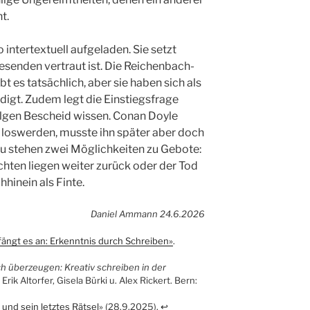
ht.
o intertextuell aufgeladen. Sie setzt
esenden vertraut ist. Die Reichen­bach­
t es tatsächlich, aber sie haben sich als
ndigt. Zudem legt die Einstiegsfrage
olgen Bescheid wissen. Conan Doyle
 loswerden, musste ihn später aber doch
zu stehen zwei Möglichkeiten zu Gebote:
chten liegen weiter zurück oder der Tod
hinein als Finte.
Daniel Ammann 24.6.2026
 fängt es an: Erkenntnis durch Schreiben»
.
ch überzeugen: Kreativ schreiben in der
Erik Altorfer, Gisela Bürki u. Alex Rickert. Bern:
 und sein letztes Rätsel»
(28.9.2025).
↩︎