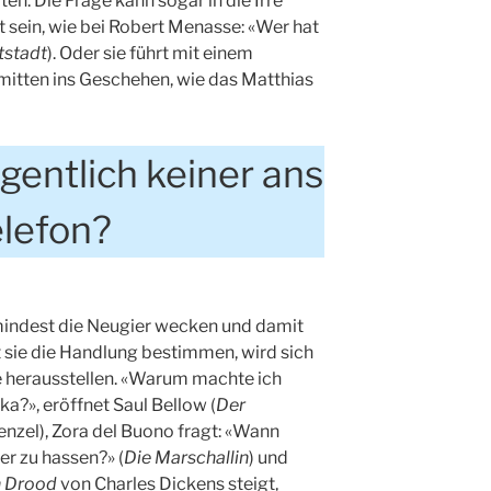
en. Die Frage kann sogar in die Irre
 sein, wie bei Robert Menasse: «Wer hat
tstadt
). Oder sie führt mit einem
mitten ins Geschehen, wie das Matthias
gentlich keiner ans
elefon?
umindest die Neugier wecken und damit
t sie die Handlung bestimmen, wird sich
e herausstellen. «Warum machte ich
ka?», eröffnet Saul Bellow (
Der
Frenzel), Zora del Buono fragt: «Wann
er zu hassen?» (
Die Marschallin
) und
n Drood
von Charles Dickens steigt,