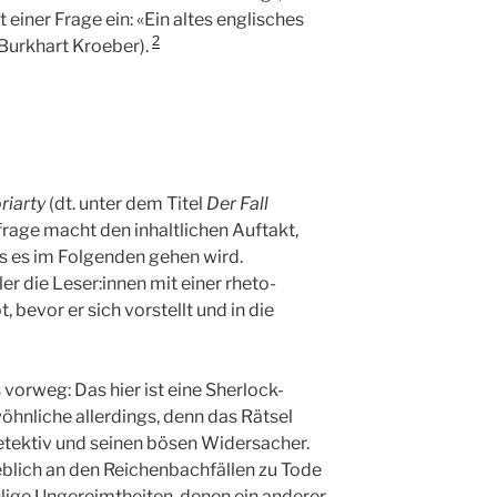
 einer Frage ein: «Ein altes englisches
2
 Burkhart Kroeber).
riarty
(dt. unter dem Titel
Der Fall
sfrage macht den inhaltlichen Auftakt,
s es im Folgenden gehen wird.
ler die Leser:innen mit einer rheto­
 bevor er sich vorstellt und in die
vorweg: Das hier ist eine Sherlock-
hnliche allerdings, denn das Rätsel
detektiv und seinen bösen Widersacher.
blich an den Reichenbachfällen zu Tode
ige Ungereimtheiten, denen ein anderer