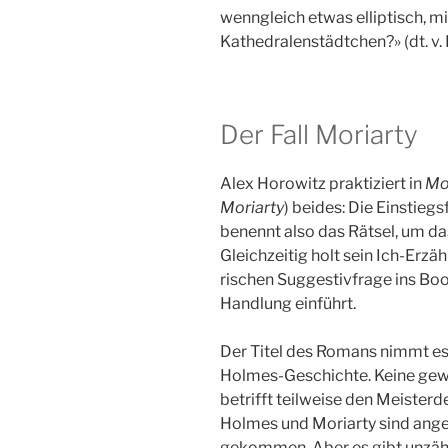
wenngleich etwas elliptisch, mit
Kathedralenstädtchen?» (dt. v.
Der Fall Moriarty
Alex Horowitz praktiziert in
Mo
Moriarty
) beides: Die Einstieg
benennt also das Rätsel, um da
Gleichzeitig holt sein Ich-Erzäh
rischen Suggestivfrage ins Boot,
Handlung einführt.
Der Titel des Romans nimmt es 
Holmes-Geschichte. Keine gewö
betrifft teilweise den Meister
Holmes und Moriarty sind ange
gekommen. Aber es gibt unzähl